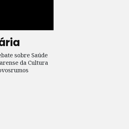
ária
ebate sobre Saúde
arense da Cultura
novosrumos