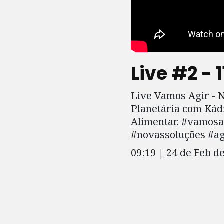
Live #2 - 
Live Vamos Agir - 
Planetária com Kád
Alimentar. #vamos
#novassoluções #ag
09:19 | 24 de Feb d