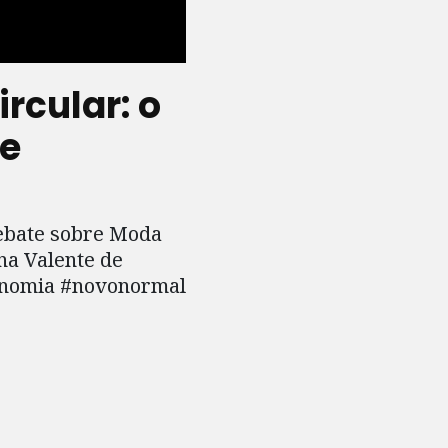
rcular: o
 e
debate sobre Moda
na Valente de
conomia #novonormal