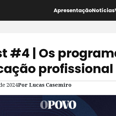
Apresentação
Notícias
t #4 | Os program
cação profissional
 de 2024
Por Lucas Casemiro