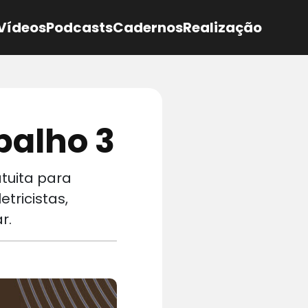
Vídeos
Podcasts
Cadernos
Realização
balho 3
tuita para
tricistas,
r.