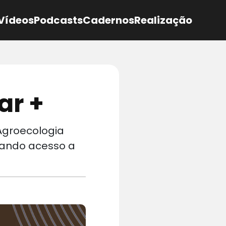
Vídeos
Podcasts
Cadernos
Realização
ar +
 Agroecologia
liando acesso a