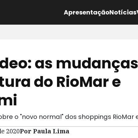
Apresentação
Notícias
ídeo: as mudanças
tura do RioMar e
mi
obre o "novo normal" dos shoppings RioMar 
de 2020
Por Paula Lima