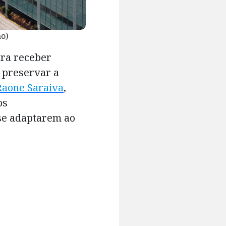
ão)
ara receber
a preservar a
Raone Saraiva
,
os
se adaptarem ao