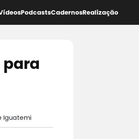
Vídeos
Podcasts
Cadernos
Realização
 para
e Iguatemi