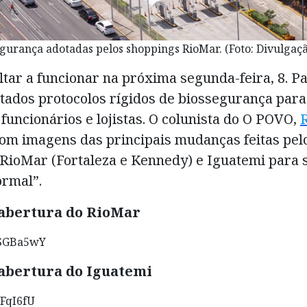
gurança adotadas pelos shoppings RioMar. (Foto: Divulgaç
ltar a funcionar na próxima segunda-feira, 8. P
otados protocolos rígidos de biossegurança par
 funcionários e lojistas. O colunista do O POVO,
om imagens das principais mudanças feitas pel
RioMar (Fortaleza e Kennedy) e Iguatemi para 
ormal”.
eabertura do RioMar
PSGBa5wY
eabertura do Iguatemi
uFqI6fU