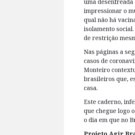
uma desenfreada q
impressionar o mu
qual não há vacina
isolamento social
de restrição mesm
Nas páginas a seg
casos de coronavi
Monteiro contextu
brasileiros que, 
casa.
Este caderno, infe
que chegue logo o
o dia em que no B
Projeto Agir Bra