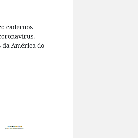
nco cadernos
coronavírus.
s da América do