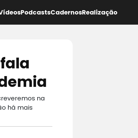
Vídeos
Podcasts
Cadernos
Realização
fala
ndemia
screveremos na
não há mais